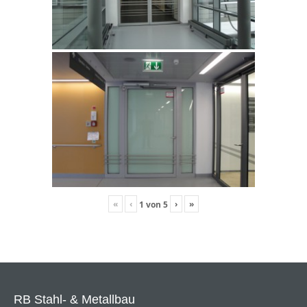
«
‹
›
»
1
von
5
RB Stahl- & Metallbau