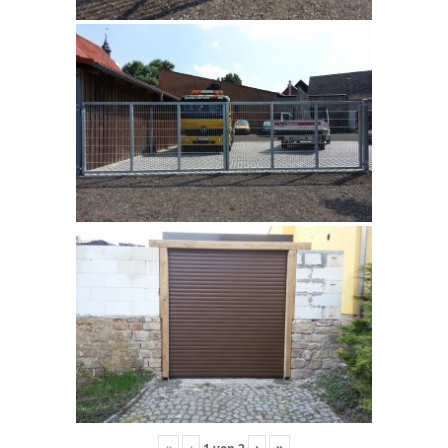
«
‹
›
»